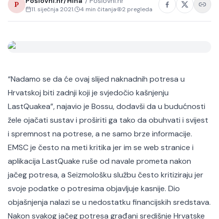
Poslovni.hr/Hina
/
Poslovni.hr
P
11. siječnja 2021.
4
min čitanja
2
pregleda
“Nadamo se da će ovaj slijed naknadnih potresa u
Hrvatskoj biti zadnji koji je svjedočio kašnjenju
LastQuakea”, najavio je Bossu, dodavši da u budućnosti
žele ojačati sustav i proširiti ga tako da obuhvati i svijest
i spremnost na potrese, a ne samo brze informacije.
EMSC je često na meti kritika jer im se web stranice i
aplikacija LastQuake ruše od navale prometa nakon
jačeg potresa, a Seizmološku službu često kritiziraju jer
svoje podatke o potresima objavljuje kasnije. Dio
objašnjenja nalazi se u nedostatku financijskih sredstava.
Nakon svakog jačeg potresa građani središnje Hrvatske