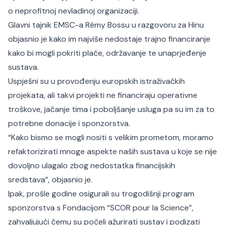
o neprofitnoj nevladinoj organizaciji.
Glavni tajnik EMSC-a Rémy Bossu u razgovoru za Hinu
objasnio je kako im najviše nedostaje trajno financiranje
kako bi mogli pokriti plaće, održavanje te unaprjeđenje
sustava.
Uspješni su u provođenju europskih istraživačkih
projekata, ali takvi projekti ne financiraju operativne
troškove, jačanje tima i poboljšanje usluga pa su im za to
potrebne donacije i sponzorstva.
“Kako bismo se mogli nositi s velikim prometom, moramo
refaktorizirati mnoge aspekte naših sustava u koje se nije
dovoljno ulagalo zbog nedostatka financijskih
sredstava”, objasnio je.
Ipak, prošle godine osigurali su trogodišnji program
sponzorstva s Fondacijom “SCOR pour la Science”,
zahvaljujući čemu su počeli ažurirati sustav i podizati