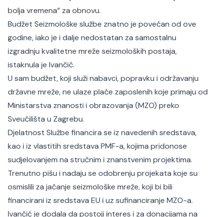
bolja vremena” za obnovu.
Budžet Seizmološke službe znatno je povećan od ove
godine, iako je i dalje nedostatan za samostalnu
izgradnju kvalitetne mreže seizmoloških postaja,
istaknula je Ivančić.
U sam budžet, koji služi nabavci, popravku i održavanju
državne mreže, ne ulaze plaće zaposlenih koje primaju od
Ministarstva znanosti i obrazovanja (MZO) preko
Sveučilišta u Zagrebu.
Djelatnost Službe financira se iz navedenih sredstava,
kao i iz vlastitih sredstava PMF-a, kojima pridonose
sudjelovanjem na stručnim i znanstvenim projektima.
Trenutno pišu i nadaju se odobrenju projekata koje su
osmislili za jačanje seizmološke mreže, koji bi bili
financirani iz sredstava EU i uz sufinanciranje MZO-a.
Ivančić je dodala da postoji interes i za donacijama na