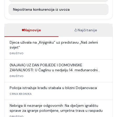
Nepoštena konkurencija iz uvoza
Najnovije
Najčitanije
Djeca uživala na „Knjigniku“ uz predstavu „Naš zeleni
svijet“
DRUŠTVO
(NAJAVA) UZ DAN POBJEDE I DOMOVINSKE
ZAHVALNOSTI: U Čaglinu u nedjelju 14. međunarodni
šahovski turnir
DRUŠTVO
Policija istražuje krađu stabala u blizini Doljanovaca
CRNA KRONIKA
Nebriga ili neznanje odgovornih: Na dječjem igralištu
sprave za igranje polomljene, umjetna trava u raspadu
DRUŠTVO