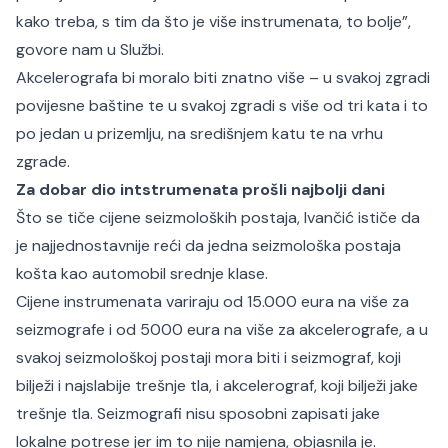
kako treba, s tim da što je više instrumenata, to bolje”,
govore nam u Službi.
Akcelerografa bi moralo biti znatno više – u svakoj zgradi
povijesne baštine te u svakoj zgradi s više od tri kata i to
po jedan u prizemlju, na središnjem katu te na vrhu
zgrade.
Za dobar dio intstrumenata prošli najbolji dani
Što se tiče cijene seizmoloških postaja, Ivančić ističe da
je najjednostavnije reći da jedna seizmološka postaja
košta kao automobil srednje klase.
Cijene instrumenata variraju od 15.000 eura na više za
seizmografe i od 5000 eura na više za akcelerografe, a u
svakoj seizmološkoj postaji mora biti i seizmograf, koji
bilježi i najslabije trešnje tla, i akcelerograf, koji bilježi jake
trešnje tla. Seizmografi nisu sposobni zapisati jake
lokalne potrese jer im to nije namjena, objasnila je.