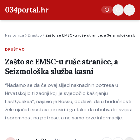
034portal
.hr
Naslovnica
Društvo
Zašto se EMSC-u ruše stranice, a Seizmološka služb
Vijesti
DRUŠTVO
Crna kronika
Zašto se EMSC-u ruše stranice, a
Poljoprivreda
Seizmološka služba kasni
Politika
“Nadamo se da će ovaj slijed naknadnih potresa u
Gospodarstvo
Hrvatskoj biti zadnji koji je svjedočio kašnjenju
Život
LastQuakea”, najavio je Bossu, dodavši da u budućnosti
Kultura
žele ojačati sustav i proširiti ga tako da obuhvati i svijest
i spremnost na potrese, a ne samo brze informacije.
Sport