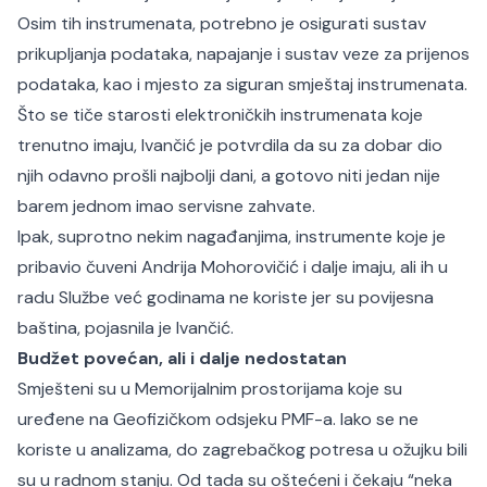
Osim tih instrumenata, potrebno je osigurati sustav
prikupljanja podataka, napajanje i sustav veze za prijenos
podataka, kao i mjesto za siguran smještaj instrumenata.
Što se tiče starosti elektroničkih instrumenata koje
trenutno imaju, Ivančić je potvrdila da su za dobar dio
njih odavno prošli najbolji dani, a gotovo niti jedan nije
barem jednom imao servisne zahvate.
Ipak, suprotno nekim nagađanjima, instrumente koje je
pribavio čuveni Andrija Mohorovičić i dalje imaju, ali ih u
radu Službe već godinama ne koriste jer su povijesna
baština, pojasnila je Ivančić.
Budžet povećan, ali i dalje nedostatan
Smješteni su u Memorijalnim prostorijama koje su
uređene na Geofizičkom odsjeku PMF-a. Iako se ne
koriste u analizama, do zagrebačkog potresa u ožujku bili
su u radnom stanju. Od tada su oštećeni i čekaju “neka