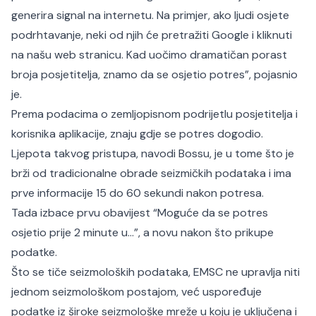
generira signal na internetu. Na primjer, ako ljudi osjete
podrhtavanje, neki od njih će pretražiti Google i kliknuti
na našu web stranicu. Kad uočimo dramatičan porast
broja posjetitelja, znamo da se osjetio potres”, pojasnio
je.
Prema podacima o zemljopisnom podrijetlu posjetitelja i
korisnika aplikacije, znaju gdje se potres dogodio.
Ljepota takvog pristupa, navodi Bossu, je u tome što je
brži od tradicionalne obrade seizmičkih podataka i ima
prve informacije 15 do 60 sekundi nakon potresa.
Tada izbace prvu obavijest “Moguće da se potres
osjetio prije 2 minute u…”, a novu nakon što prikupe
podatke.
Što se tiče seizmoloških podataka, EMSC ne upravlja niti
jednom seizmološkom postajom, već uspoređuje
podatke iz široke seizmološke mreže u koju je uključena i