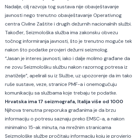
Nadalje, cilj razvoja tog sustava nije obavještavanje
javnosti nego trenutno obavještavanje Operativnog
centra Civilne Zaštite i drugih dežurnih nacionalnih službi.
Također, Seizmološka služba ima zakonsku obvezu
točnog informiranja javnosti, što je trenutno moguće tek
nakon što podatke provjeri dežurni seizmolog.
“Jasan je interes javnosti, iako i dalje molimo građane da
ne zovu Seizmološku službu nakon razornog potresa iz
znatiželje”, apelirali su iz Službe, uz upozorenje da im tako
ruše sustave, veze, stranice PMF-a i onemogućuju
komunikaciju sa službama koje trebaju te podatke.
Hrvatska ima 17 seizmografa, Italija više od 1000
Njihova trenutna preporuka građanima je da brzu
informaciju o potresu saznaju preko EMSC-a, a nakon
minimalno 15-ak minuta, na mrežnim stranicama
Seizmološke službe pročitaju informaciju koju je provjerio