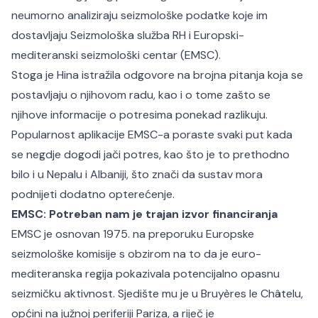
neumorno analiziraju seizmološke podatke koje im
dostavljaju Seizmološka služba RH i Europski-
mediteranski seizmološki centar (EMSC).
Stoga je Hina istražila odgovore na brojna pitanja koja se
postavljaju o njihovom radu, kao i o tome zašto se
njihove informacije o potresima ponekad razlikuju.
Popularnost aplikacije EMSC-a poraste svaki put kada
se negdje dogodi jači potres, kao što je to prethodno
bilo i u Nepalu i Albaniji, što znači da sustav mora
podnijeti dodatno opterećenje.
EMSC: Potreban nam je trajan izvor financiranja
EMSC je osnovan 1975. na preporuku Europske
seizmološke komisije s obzirom na to da je euro-
mediteranska regija pokazivala potencijalno opasnu
seizmičku aktivnost. Sjedište mu je u Bruyères le Châtelu,
općini na južnoj periferiji Pariza, a riječ je