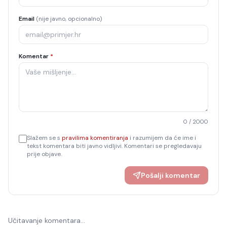
Email
(nije javno, opcionalno)
Komentar
*
0
/ 2000
Slažem se s
pravilima komentiranja
i razumijem da će ime i
tekst komentara biti javno vidljivi. Komentari se pregledavaju
prije objave.
Pošalji komentar
Učitavanje komentara…