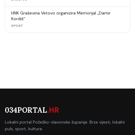
HNK Graševina Vetovo organizira Memorijal „Damir
Kordiš“
SPORT
034PORTAL
.HR
Lokalni portal Požeško-slavonske županije. Brze vijesti, lokalni
puls, sport, kultura.