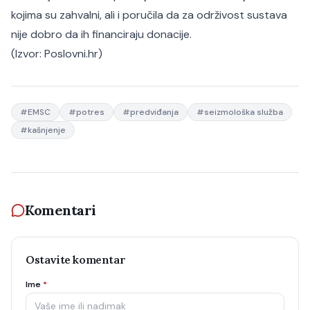
kojima su zahvalni, ali i poručila da za održivost sustava
nije dobro da ih financiraju donacije.
(Izvor:
Poslovni.hr
)
#
EMSC
#
potres
#
predviđanja
#
seizmološka služba
#
kašnjenje
Komentari
Ostavite komentar
Ime
*