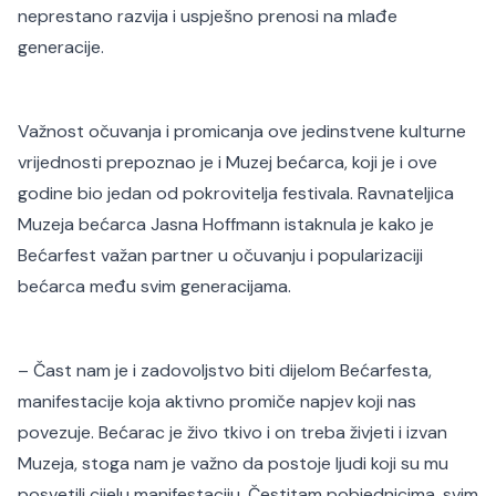
neprestano razvija i uspješno prenosi na mlađe
generacije.
Važnost očuvanja i promicanja ove jedinstvene kulturne
vrijednosti prepoznao je i Muzej bećarca, koji je i ove
godine bio jedan od pokrovitelja festivala. Ravnateljica
Muzeja bećarca Jasna Hoffmann istaknula je kako je
Bećarfest važan partner u očuvanju i popularizaciji
bećarca među svim generacijama.
– Čast nam je i zadovoljstvo biti dijelom Bećarfesta,
manifestacije koja aktivno promiče napjev koji nas
povezuje. Bećarac je živo tkivo i on treba živjeti i izvan
Muzeja, stoga nam je važno da postoje ljudi koji su mu
posvetili cijelu manifestaciju. Čestitam pobjednicima, svim