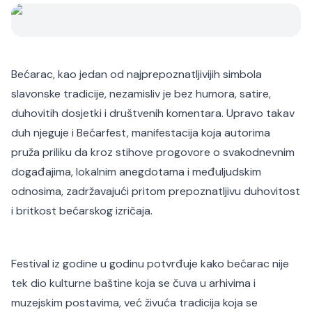
Bećarac, kao jedan od najprepoznatljivijih simbola
slavonske tradicije, nezamisliv je bez humora, satire,
duhovitih dosjetki i društvenih komentara. Upravo takav
duh njeguje i Bećarfest, manifestacija koja autorima
pruža priliku da kroz stihove progovore o svakodnevnim
događajima, lokalnim anegdotama i međuljudskim
odnosima, zadržavajući pritom prepoznatljivu duhovitost
i britkost bećarskog izričaja.
Festival iz godine u godinu potvrđuje kako bećarac nije
tek dio kulturne baštine koja se čuva u arhivima i
muzejskim postavima, već živuća tradicija koja se