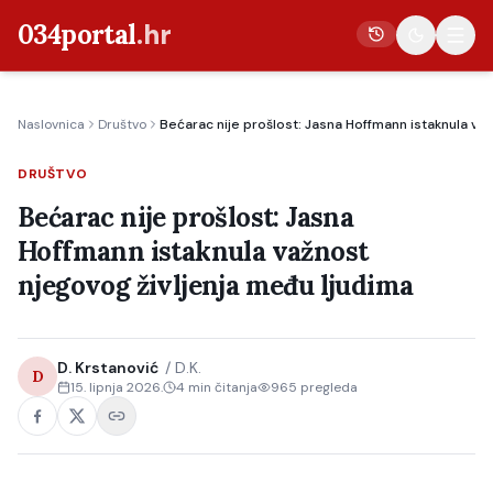
034portal
.hr
Naslovnica
Društvo
Bećarac nije prošlost: Jasna Hoffmann istaknula va
Vijesti
DRUŠTVO
Crna kronika
Bećarac nije prošlost: Jasna
Poljoprivreda
Hoffmann istaknula važnost
Politika
njegovog življenja među ljudima
Gospodarstvo
Život
D. Krstanović
/
D.K.
D
Kultura
15. lipnja 2026.
4
min čitanja
965
pregleda
Sport