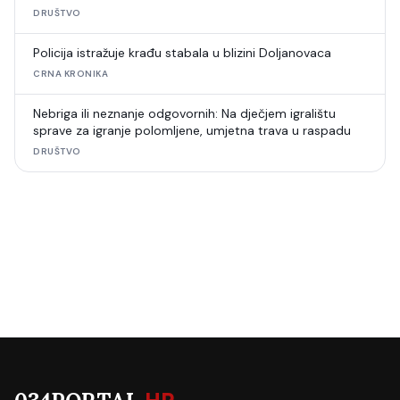
šahovski turnir
DRUŠTVO
Policija istražuje krađu stabala u blizini Doljanovaca
CRNA KRONIKA
Nebriga ili neznanje odgovornih: Na dječjem igralištu
sprave za igranje polomljene, umjetna trava u raspadu
DRUŠTVO