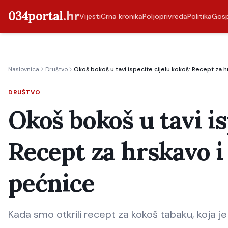
034portal
.hr
Vijesti
Crna kronika
Poljoprivreda
Politika
Gos
Naslovnica
Društvo
Okoš bokoš u tavi ispecite cijelu kokoš: Recept za h
DRUŠTVO
Okoš bokoš u tavi is
Recept za hrskavo i 
pećnice
Kada smo otkrili recept za kokoš tabaku, koja je g