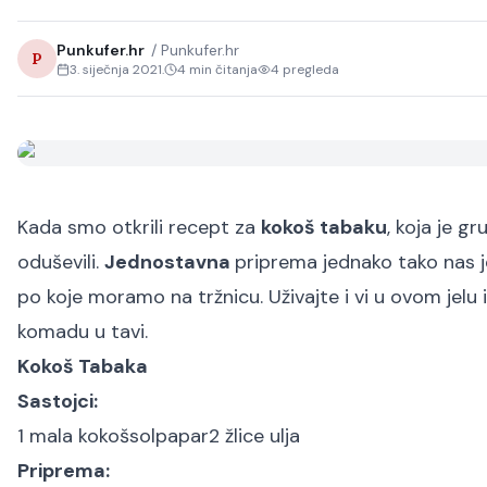
Punkufer.hr
/
Punkufer.hr
P
3. siječnja 2021.
4
min čitanja
4
pregleda
Kada smo otkrili recept za
kokoš tabaku
, koja je gr
oduševili.
Jednostavna
priprema jednako tako nas j
po koje moramo na tržnicu. Uživajte i vi u ovom jelu i
komadu u tavi.
Kokoš Tabaka
Sastojci:
1 mala kokoš
sol
papar
2 žlice ulja
Priprema: