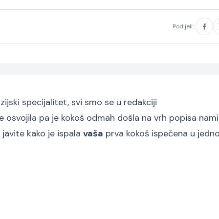
Podijeli:
uzijski specijalitet, svi smo se u redakciji
e osvojila pa je kokoš odmah došla na vrh popisa nami
 javite kako je ispala
vaša
prva kokoš ispečena u jedn