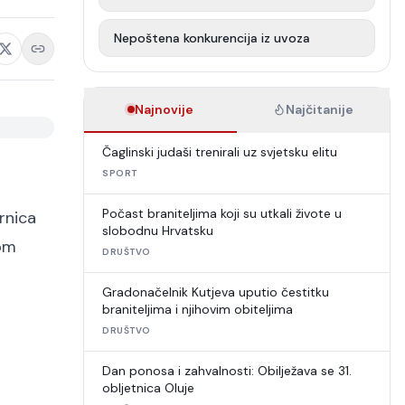
Nepoštena konkurencija iz uvoza
Najnovije
Najčitanije
Čaglinski judaši trenirali uz svjetsku elitu
SPORT
Počast braniteljima koji su utkali živote u
rnica
slobodnu Hrvatsku
om
DRUŠTVO
Gradonačelnik Kutjeva uputio čestitku
braniteljima i njihovim obiteljima
DRUŠTVO
Dan ponosa i zahvalnosti: Obilježava se 31.
obljetnica Oluje