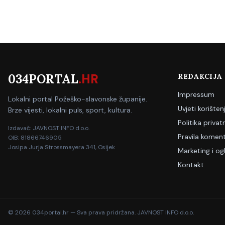
034PORTAL
.HR
REDAKCIJA
Impressum
Lokalni portal Požeško-slavonske županije.
Uvjeti korišten
Brze vijesti, lokalni puls, sport, kultura.
Politika privat
Izdavač: JAVNOST INFO d.o.o.
Pravila koment
OIB: 81866746905
Josipa Jurja Strossmayera 341, Osijek
Marketing i og
Kontakt
©
2026
034portal.hr — Sva prava pridržana. JAVNOST INFO d.o.o.