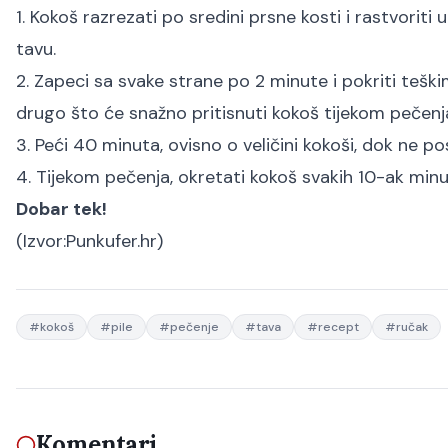
1. Kokoš razrezati po sredini prsne kosti i rastvoriti u
tavu.
2. Zapeci sa svake strane po 2 minute i pokriti teš
drugo što će snažno pritisnuti kokoš tijekom pečenj
3. Peći 40 minuta, ovisno o veličini kokoši, dok ne 
4. Tijekom pečenja, okretati kokoš svakih 10-ak minu
Dobar tek!
(Izvor:
Punkufer.hr
)
#
kokoš
#
pile
#
pečenje
#
tava
#
recept
#
ručak
Komentari