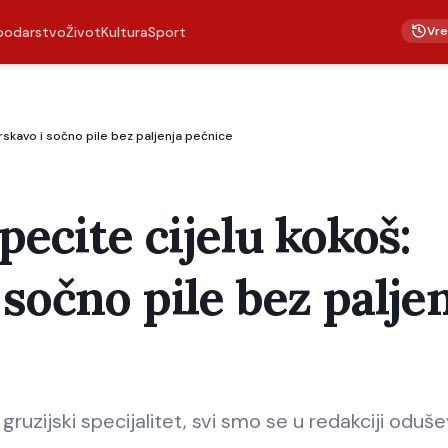
Vr
podarstvo
Život
Kultura
Sport
rskavo i sočno pile bez paljenja pećnice
pecite cijelu kokoš:
sočno pile bez palje
ruzijski specijalitet, svi smo se u redakciji oduševi