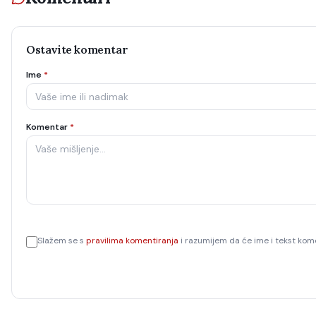
Ostavite komentar
Ime
*
Komentar
*
Slažem se s
pravilima komentiranja
i razumijem da će ime i tekst kome