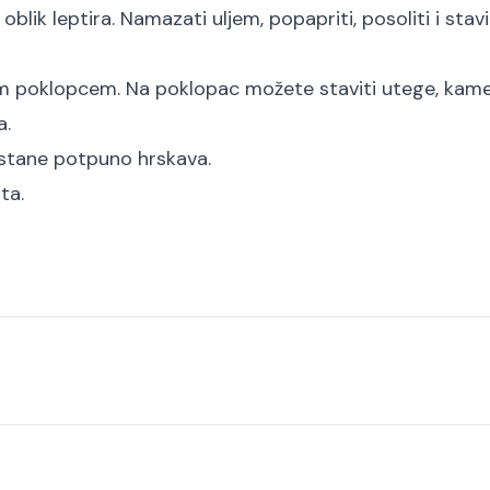
 oblik leptira. Namazati uljem, popapriti, posoliti i stavi
kim poklopcem. Na poklopac možete staviti utege, kamen
a.
postane potpuno hrskava.
ta.