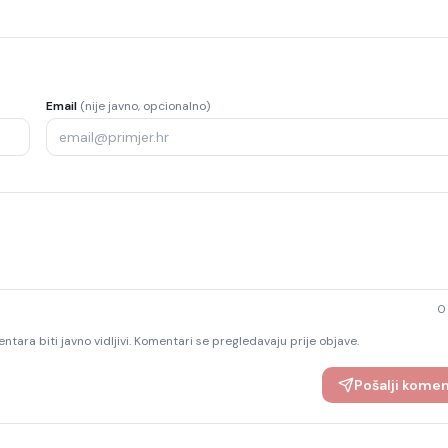
Email
(nije javno, opcionalno)
0
ntara biti javno vidljivi. Komentari se pregledavaju prije objave.
Pošalji kome