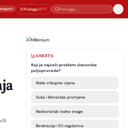
emeplov
Požega
25
°C
ANKETA
Koji je najveći problem slavonske
poljoprivrede?
nja
Niske otkupne cijene
Suša i klimatske promjene
Nedostatak radne snage
li.
Birokracija i EU regulativa