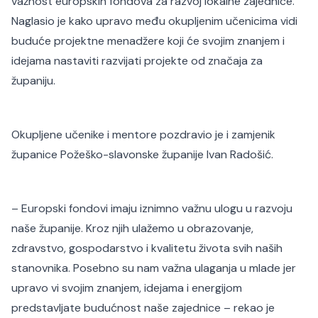
važnost europskih fondova za razvoj lokalne zajednice.
Naglasio je kako upravo među okupljenim učenicima vidi
buduće projektne menadžere koji će svojim znanjem i
idejama nastaviti razvijati projekte od značaja za
županiju.
Okupljene učenike i mentore pozdravio je i zamjenik
županice Požeško-slavonske županije Ivan Radošić.
– Europski fondovi imaju iznimno važnu ulogu u razvoju
naše županije. Kroz njih ulažemo u obrazovanje,
zdravstvo, gospodarstvo i kvalitetu života svih naših
stanovnika. Posebno su nam važna ulaganja u mlade jer
upravo vi svojim znanjem, idejama i energijom
predstavljate budućnost naše zajednice – rekao je