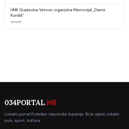
HNK Graševina Vetovo organizira Memorijal „Damir
Kordiš“
SPORT
034PORTAL
.HR
Lokalni portal Požeško-slavonske županije. Brze vijesti, lokalni
puls, sport, kultura.