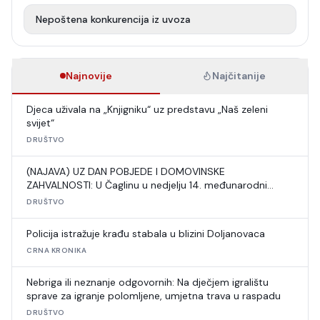
Nepoštena konkurencija iz uvoza
Najnovije
Najčitanije
Djeca uživala na „Knjigniku“ uz predstavu „Naš zeleni
svijet“
DRUŠTVO
(NAJAVA) UZ DAN POBJEDE I DOMOVINSKE
ZAHVALNOSTI: U Čaglinu u nedjelju 14. međunarodni
šahovski turnir
DRUŠTVO
Policija istražuje krađu stabala u blizini Doljanovaca
CRNA KRONIKA
Nebriga ili neznanje odgovornih: Na dječjem igralištu
sprave za igranje polomljene, umjetna trava u raspadu
DRUŠTVO