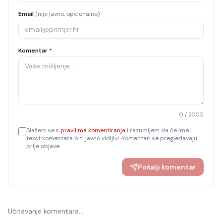
Email
(nije javno, opcionalno)
Komentar
*
0
/ 2000
Slažem se s
pravilima komentiranja
i razumijem da će ime i
tekst komentara biti javno vidljivi. Komentari se pregledavaju
prije objave.
Pošalji komentar
Učitavanje komentara…