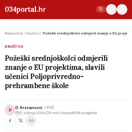
034portal
.hr
Naslovnica
Društvo
Požeški srednjoškolci odmjerili znanje o EU projekt
Vijesti
DRUŠTVO
Crna kronika
Požeški srednjoškolci odmjerili
Poljoprivreda
znanje o EU projektima, slavili
Politika
učenici Poljoprivredno-
Gospodarstvo
prehrambene škole
Život
Kultura
D. Krstanović
/
PSŽ
D
Sport
21. svibnja 2026.
4
min čitanja
518
pregleda